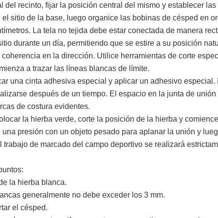
l del recinto, fijar la posición central del mismo y establecer las
 el sitio de la base, luego organice las bobinas de césped en o
ntímetros. La tela no tejida debe estar conectada de manera rect
sitio durante un día, permitiendo que se estire a su posición natura
 coherencia en la dirección. Utilice herramientas de corte espe
ienza a trazar las líneas blancas de límite.
car una cinta adhesiva especial y aplicar un adhesivo especial.
alizarse después de un tiempo. El espacio en la junta de unión
cas de costura evidentes.
ocar la hierba verde, corte la posición de la hierba y comience a
 una presión con un objeto pesado para aplanar la unión y luego 
l trabajo de marcado del campo deportivo se realizará estricta
 puntos:
de la hierba blanca.
 blancas generalmente no debe exceder los 3 mm.
rtar el césped.