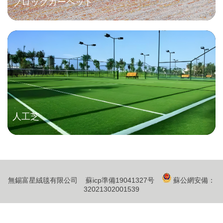
ブロックカーペット
人工芝
無錫富星絨毯有限公司
蘇icp準備19041327号
蘇公網安備：
32021302001539